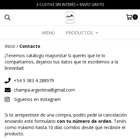
3 CUOTAS SIN INTERÉS + ENVÍO GRATIS
0
MENÚ
PRODUCTOS
Inicio
/
Contacto
¡Tenemos catálogo mayorista! Si querés que te lo
compartamos, dejanos tus datos que te escribimos a la
brevedad.
+54 9 383 4 288979
champa.argentina@gmail.com
Siguenos en Instagram
Si te arrepentiste de una compra, podés pedir la cancelación
enviando este formulario
con tu número de orden.
Tenés
como máximo hasta 10 días corridos desde que recibiste el
producto.